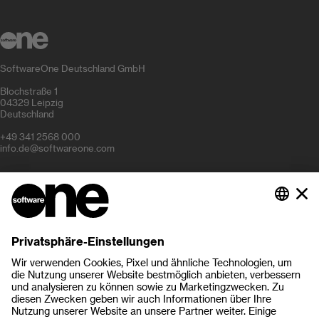
SoftwareOne Deutschland GmbH
Blochstraße 1
04329 Leipzig
Deutschland
+49 341 2568 000
info.de@softwareone.com
Unternehmen
Karriere
Über SoftwareOne
Investor Relations
Partnerprogramm
Medienmitteilungen
Nützliche Links