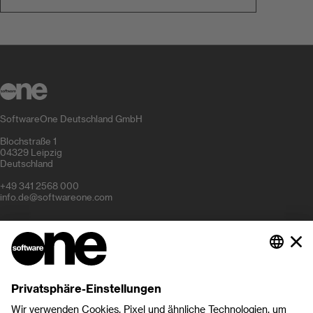
SoftwareOne Deutschland GmbH
Blochstraße 1
04329 Leipzig
Deutschland
+49 341 2568 000
info.de@softwareone.com
Unternehmen
Karriere
Über SoftwareOne
Investor Relations
Partnerprogramm