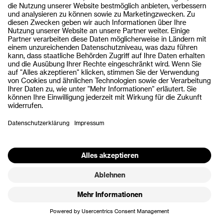
Medienmitteilungen
Nützliche Links
SoftwareOne Verhaltenskodex
Integrity Line
AGB SoftwareOne
Lieferkette
Datenschutzerklärung
Impressum
Kontakt
Newsletter
© SoftwareOne AG 2026